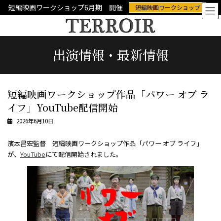
コ
ナ
短編映画ワークショップ6月期 開催
短編映画ワークショップ
ン
ビ
テ
ゲ
ン
ー
ツ
シ
出演情報・最新情報
へ
ョ
ス
ン
キ
に
ッ
移
プ
動
短編映画ワークショップ作品「パワー オブ ラ
イフ」YouTube配信開始
2026年6月10日
濱本昌宏監督 短編映画ワークショップ作品「パワー オブ ライフ」
が、
YouTube
にて配信開始されました。