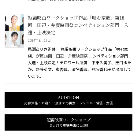
短編映画ワークショップ作品「噛む家族」第18
回 田辺・弁慶映画祭コンペティション部門 入
選・上映決定
2024年9月17日
馬渕ありさ監督 短編映画ワークショップ作品「噛む家
族」が
第18回 田辺・弁慶映画祭
コンペティション部門
入選・上映決定！テロワール所属 下東久美子、田口ゆた
か、齋藤英文、東杏璃、濱名香璃、登坂香代子が出演して
います。
AUDITION
応募資格：15歳～35歳までの男女 ジャンル：俳優・女優
短編映画ワークショップ
３ヵ月で短編映画に出演!!