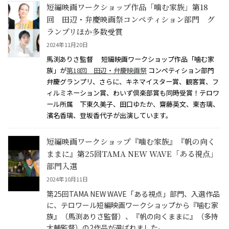
短編映画ワークショップ作品「噛む家族」第18
回 田辺・弁慶映画祭コンペティション部門 グ
ランプリほか多数受賞
2024年11月20日
馬渕ありさ監督 短編映画ワークショップ作品「噛む家
族」が
第18回 田辺・弁慶映画祭
コンペティション部門
弁慶グランプリ、さらに、キネマイスター賞、観客賞、フ
ィルミネーション賞、わいず倶楽部賞も同時受賞！テロワ
ール所属 下東久美子、田口ゆたか、齋藤英文、東杏璃、
濱名香璃、登坂香代子が出演しています。
短編映画ワークショップ『噛む家族』『帆の向く
ままに』第25回TAMA NEW WAVE「ある視点」
部門入選
2024年10月11日
第25回TAMA NEW WAVE「ある視点」部門、入選作品
に、テロワール短編映画ワークショップから『噛む家
族』（馬渕ありさ監督）、『帆の向くままに』（多持
大輔監督）の2作品が選ばれました。