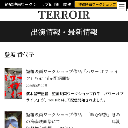
コ
ナ
短編映画ワークショップ6月期 開催
短編映画ワークショップ
ン
ビ
テ
ゲ
ン
ー
ツ
シ
出演情報・最新情報
へ
ョ
ス
ン
キ
に
ッ
移
プ
動
登坂 香代子
短編映画ワークショップ作品「パワー オブ ライ
フ」YouTube配信開始
2026年6月10日
濱本昌宏監督 短編映画ワークショップ作品「パワー オブ
ライフ」が、
YouTube
にて配信開始されました。
短編映画ワークショップ作品 「噛む家族」きみ
の海南映画祭にて 馬渕