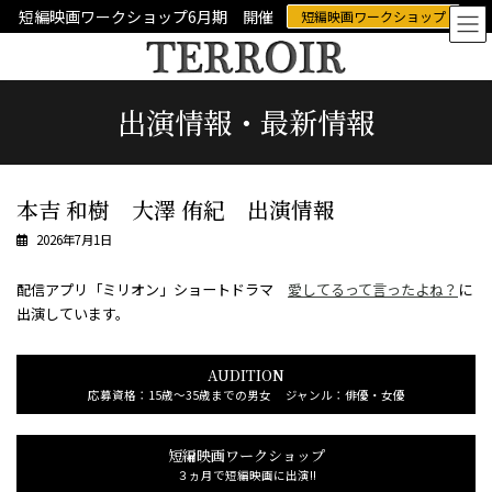
コ
ナ
短編映画ワークショップ6月期 開催
短編映画ワークショップ
ン
ビ
テ
ゲ
ン
ー
ツ
シ
出演情報・最新情報
へ
ョ
ス
ン
キ
に
ッ
移
プ
動
本吉 和樹 大澤 侑紀 出演情報
2026年7月1日
配信アプリ「ミリオン」ショートドラマ
愛してるって言ったよね？
に
出演しています。
AUDITION
応募資格：15歳～35歳までの男女 ジャンル：俳優・女優
短編映画ワークショップ
３ヵ月で短編映画に出演!!