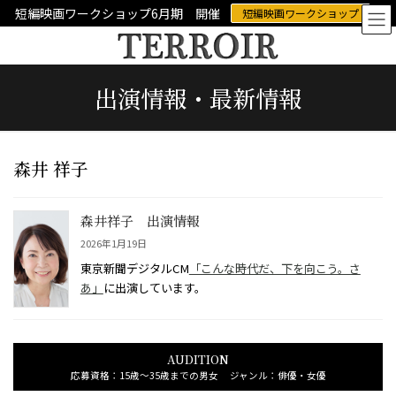
コ
ナ
短編映画ワークショップ6月期 開催
短編映画ワークショップ
ン
ビ
テ
ゲ
ン
ー
ツ
シ
出演情報・最新情報
へ
ョ
ス
ン
キ
に
ッ
移
プ
動
森井 祥子
森井祥子 出演情報
2026年1月19日
東京新聞デジタルCM
「こんな時代だ、下を向こう。さ
あ」
に出演しています。
AUDITION
応募資格：15歳～35歳までの男女 ジャンル：俳優・女優