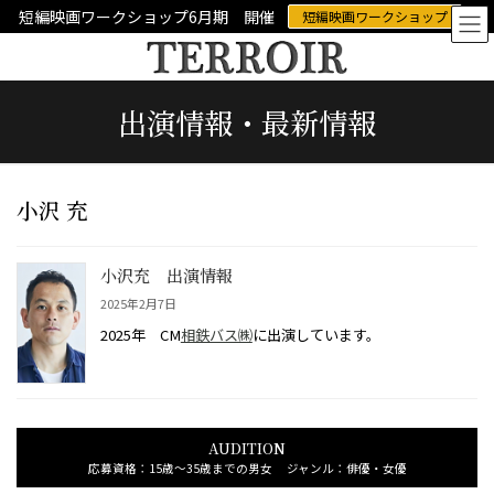
コ
ナ
短編映画ワークショップ6月期 開催
短編映画ワークショップ
ン
ビ
テ
ゲ
ン
ー
ツ
シ
出演情報・最新情報
へ
ョ
ス
ン
キ
に
ッ
移
プ
動
小沢 充
小沢充 出演情報
2025年2月7日
2025年 CM
相鉄バス㈱
に出演しています。
AUDITION
応募資格：15歳～35歳までの男女 ジャンル：俳優・女優